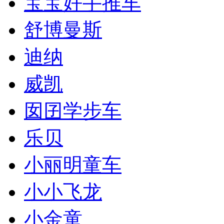
宝宝好手推车
舒博曼斯
迪纳
威凯
囡囝学步车
乐贝
小丽明童车
小小飞龙
小金童