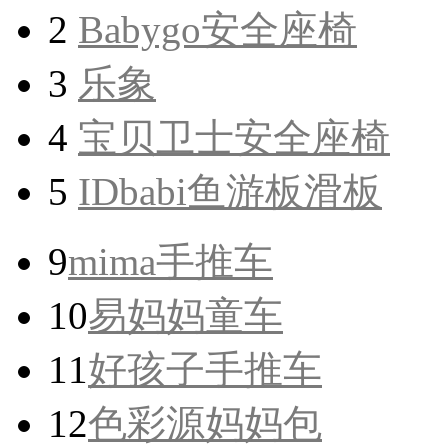
2
Babygo安全座椅
3
乐象
4
宝贝卫士安全座椅
5
IDbabi鱼游板滑板
9
mima手推车
10
易妈妈童车
11
好孩子手推车
12
色彩源妈妈包