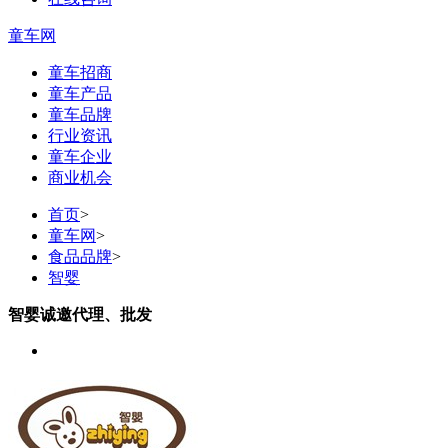
童车网
童车招商
童车产品
童车品牌
行业资讯
童车企业
商业机会
首页
>
童车网
>
食品品牌
>
智婴
智婴诚邀代理、批发