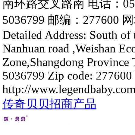
南环路交叉路南 电话：0537-
5036799 邮编：277600 网址：
Detailed Address: South of 
Nanhuan road ,Weishan Ec
Zone,Shangdong Province T
5036799 Zip code: 277600 
http://www.legendbaby.co
传奇贝贝招商产品