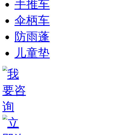
手推车
伞柄车
防雨蓬
儿童垫