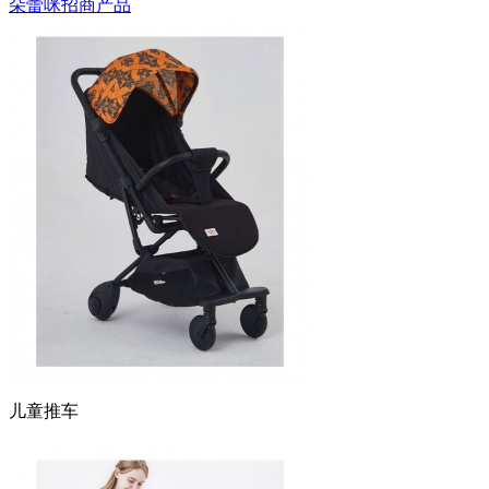
朵蕾咪招商产品
儿童推车