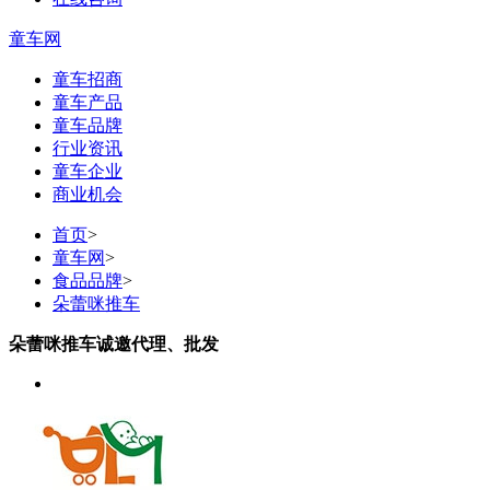
童车网
童车招商
童车产品
童车品牌
行业资讯
童车企业
商业机会
首页
>
童车网
>
食品品牌
>
朵蕾咪推车
朵蕾咪推车诚邀代理、批发